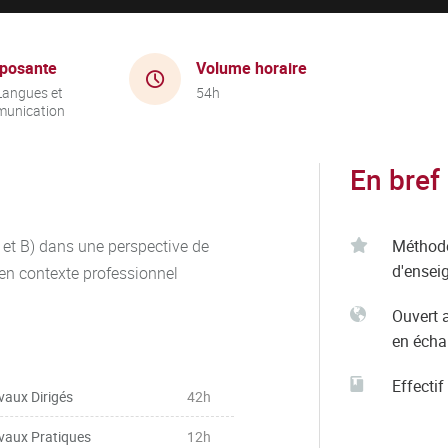
posante
Volume horaire
Langues et
54h
unication
En bref
 et B) dans une perspective de
Méthod
d'ensei
 en contexte professionnel
Ouvert 
en éch
Effectif
vaux Dirigés
42h
vaux Pratiques
12h