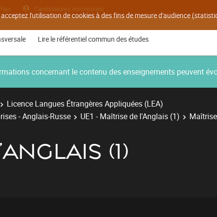
Plan
Candidatures inscriptions
 acceptez l'utilisation de cookies à des fins de mesure d'audience (statis
nsversale
Lire le référentiel commun des études
nformations concernant le contenu des enseignements peuvent év
Licence Langues Étrangères Appliquées (LEA)
rises - Anglais-Russe
UE1 - Maîtrise de l'Anglais (1)
Maîtrise
'ANGLAIS (1)