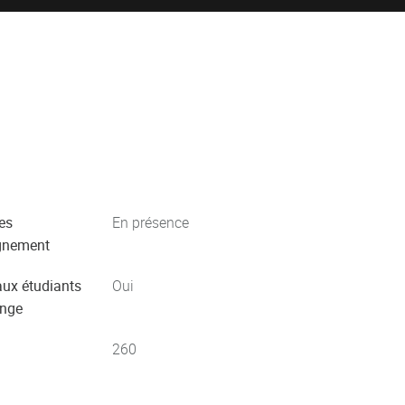
es
En présence
gnement
aux étudiants
Oui
ange
260