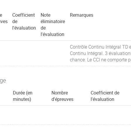
e
Coefficient
Note
Remarques
uves
de
éliminatoire
l'évaluation
de
l'évaluation
Contrôle Continu Intégral TD
Continu Intégral. 3 évaluati
chance. Le CCI ne comporte p
age
Durée (en
Nombre
Coefficient de
minutes)
d'épreuves
l'évaluation