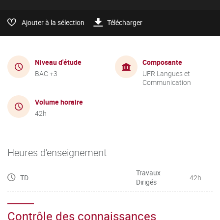
Ajouter à la sélection
Télécharger
Niveau d'étude
Composante
BAC +3
UFR Langues et
Communication
Volume horaire
42h
Heures d'enseignement
Travaux
TD
42h
Dirigés
Contrôle des connaissances