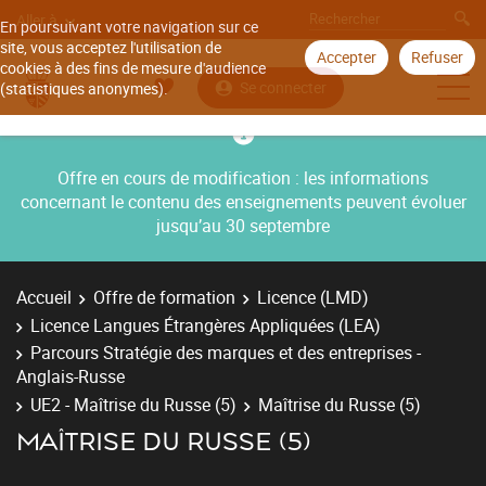
Aller à
En poursuivant votre navigation sur ce
site, vous acceptez l'utilisation de
Accepter
Refuser
cookies à des fins de mesure d'audience
Se connecter
(statistiques anonymes).
Offre en cours de modification : les informations
concernant le contenu des enseignements peuvent évoluer
jusqu’au 30 septembre
Accueil
Offre de formation
Licence (LMD)
Licence Langues Étrangères Appliquées (LEA)
Parcours Stratégie des marques et des entreprises -
Anglais-Russe
UE2 - Maîtrise du Russe (5)
Maîtrise du Russe (5)
MAÎTRISE DU RUSSE (5)