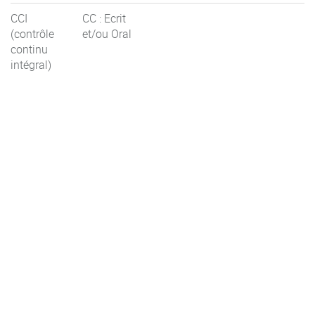
CCI
CC : Ecrit
(contrôle
et/ou Oral
continu
intégral)