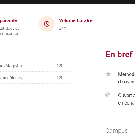
posante
Volume horaire
Langues et
24h
unication
En bref
rs Magistral
12h
Méthod
vaux Dirigés
12h
d'ensei
Ouvert 
en éch
Campus