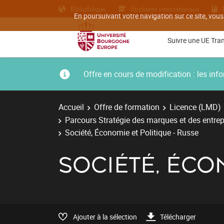
Bibliothèque
Etudiants internationaux
En poursuivant votre navigation sur ce site, vous
Suivre une UE Tra
Offre en cours de modification : les i
Accueil
Offre de formation
Licence (LMD)
Parcours Stratégie des marques et des entrep
Société, Économie et Politique - Russe
SOCIÉTÉ, ÉCO
Ajouter à la sélection
Télécharger