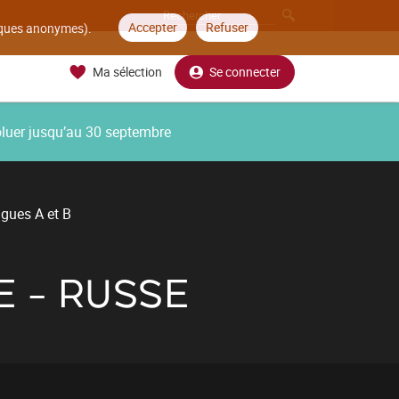
Accepter
Refuser
tiques anonymes).
Ma sélection
Se connecter
oluer jusqu’au 30 septembre
ngues A et B
E - RUSSE