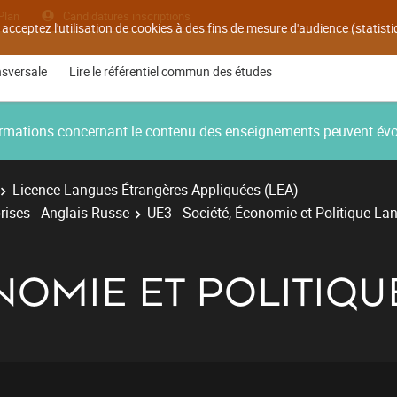
Plan
Candidatures inscriptions
 acceptez l'utilisation de cookies à des fins de mesure d'audience (statis
nsversale
Lire le référentiel commun des études
nformations concernant le contenu des enseignements peuvent év
Licence Langues Étrangères Appliquées (LEA)
rises - Anglais-Russe
UE3 - Société, Économie et Politique La
NOMIE ET POLITIQU