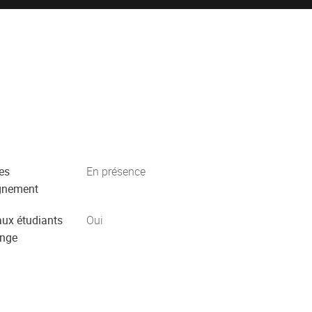
es
En présence
gnement
aux étudiants
Oui
ange