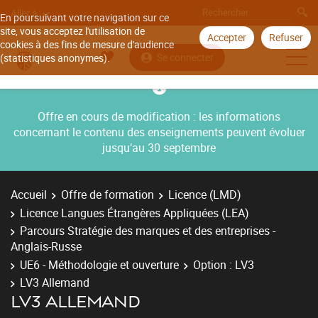
Aller à
En poursuivant votre navigation sur ce
site, vous acceptez l'utilisation de
Accepter
Refuser
cookies à des fins de mesure d'audience
Se connecter
(statistiques anonymes).
Offre en cours de modification : les informations
concernant le contenu des enseignements peuvent évoluer
jusqu’au 30 septembre
Accueil
Offre de formation
Licence (LMD)
Licence Langues Étrangères Appliquées (LEA)
Parcours Stratégie des marques et des entreprises -
Anglais-Russe
UE6 - Méthodologie et ouverture
Option : LV3
LV3 Allemand
LV3 ALLEMAND