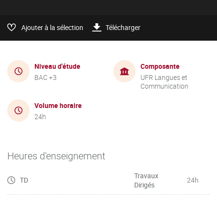
Ajouter à la sélection
Télécharger
Niveau d'étude
Composante
BAC +3
UFR Langues et
Communication
Volume horaire
24h
Heures d'enseignement
Travaux
TD
24h
Dirigés