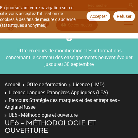
Aller à
En poursuivant votre navigation sur ce
site, vous acceptez l'utilisation de
Accepter
Refuser
cookies à des fins de mesure d'audience
Se connecter
(statistiques anonymes).
Offre en cours de modification : les informations
concernant le contenu des enseignements peuvent évoluer
jusqu’au 30 septembre
Accueil
Offre de formation
Licence (LMD)
Licence Langues Étrangères Appliquées (LEA)
Parcours Stratégie des marques et des entreprises -
Anglais-Russe
UE6 - Méthodologie et ouverture
UE6 - MÉTHODOLOGIE ET
OUVERTURE