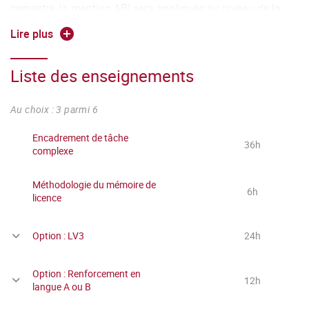
semestre, la mention ABI sera appliquée au niveau de la
note "Options", entraînant le résultat DEF.
Lire plus
Liste des enseignements
Au choix : 3 parmi 6
Encadrement de tâche
36h
complexe
Méthodologie du mémoire de
6h
licence
Option : LV3
24h
Option : Renforcement en
12h
langue A ou B