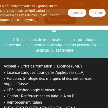
Aller à
En poursuivant votre navigation sur ce
site, vous acceptez l'utilisation de
Accepter
Refuser
cookies à des fins de mesure d'audience
Se connecter
(statistiques anonymes).
Offre en cours de modification : les informations
concernant le contenu des enseignements peuvent évoluer
jusqu’au 30 septembre
Accueil
Offre de formation
Licence (LMD)
Licence Langues Étrangères Appliquées (LEA)
Parcours Stratégie des marques et des entreprises -
Anglais-Russe
UE6 - Méthodologie et ouverture
Option : Renforcement en langue A ou B
Renforcement Italien