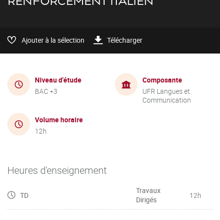
RENFORCEMENT ITALIEN
Ajouter à la sélection
Télécharger
Niveau d'étude
Composante
BAC +3
UFR Langues et
Communication
Volume horaire
12h
Heures d'enseignement
Travaux
TD
12h
Dirigés