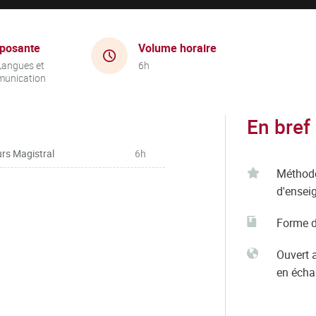
posante
Volume horaire
Langues et
6h
unication
En bref
rs Magistral
6h
Méthod
d'ensei
Forme d
Ouvert 
en éch