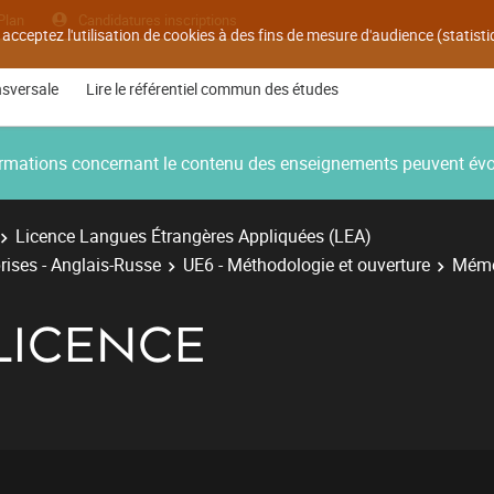
Plan
Candidatures inscriptions
 acceptez l'utilisation de cookies à des fins de mesure d'audience (statis
nsversale
Lire le référentiel commun des études
nformations concernant le contenu des enseignements peuvent év
Licence Langues Étrangères Appliquées (LEA)
rises - Anglais-Russe
UE6 - Méthodologie et ouverture
Mémo
LICENCE