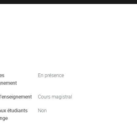
es
En présence
gnement
'enseignement
Cours magistral
aux étudiants
Non
ange