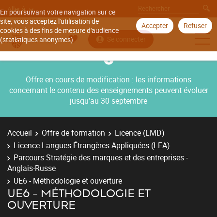
Aller à
En poursuivant votre navigation sur ce
site, vous acceptez l'utilisation de
Accepter
Refuser
cookies à des fins de mesure d'audience
Se connecter
(statistiques anonymes).
Offre en cours de modification : les informations
concernant le contenu des enseignements peuvent évoluer
jusqu’au 30 septembre
Accueil
Offre de formation
Licence (LMD)
Licence Langues Étrangères Appliquées (LEA)
Parcours Stratégie des marques et des entreprises -
Anglais-Russe
UE6 - Méthodologie et ouverture
UE6 - MÉTHODOLOGIE ET
OUVERTURE