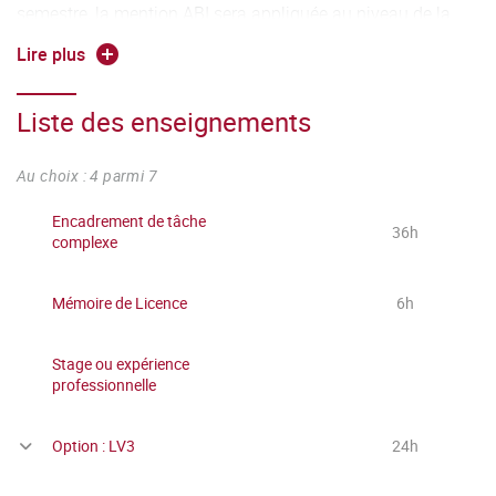
semestre, la mention ABI sera appliquée au niveau de la
note "Options", entraînant le résultat DEF.
Lire plus
Liste des enseignements
Au choix : 4 parmi 7
Encadrement de tâche
36h
complexe
Mémoire de Licence
6h
Stage ou expérience
professionnelle
Option : LV3
24h