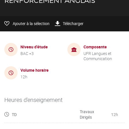
RENFORCEMENT ANGLAIS
Ajouter à la sélection
Télécharger
Niveau d'étude
Composante
BAC +3
UFR Langues et
Communication
Volume horaire
12h
Heures d'enseignement
Travaux
TD
12h
Dirigés