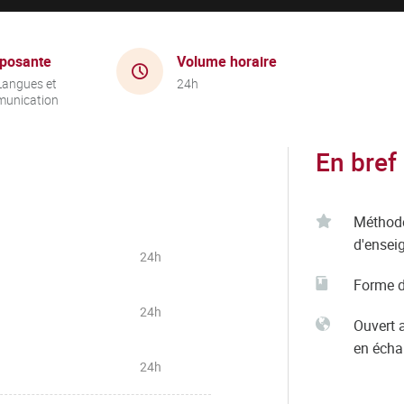
posante
Volume horaire
Langues et
24h
unication
En bref
Méthod
d'ensei
24h
Forme d
24h
Ouvert 
en éch
24h