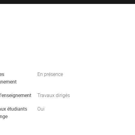
es
En présence
gnement
'enseignement
Travaux dirigés
aux étudiants
Oui
ange