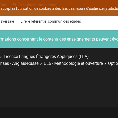
Plan
Candidatures inscriptions
 acceptez l'utilisation de cookies à des fins de mesure d'audience (statis
nsversale
Lire le référentiel commun des études
nformations concernant le contenu des enseignements peuvent év
Licence Langues Étrangères Appliquées (LEA)
rises - Anglais-Russe
UE6 - Méthodologie et ouverture
Optio