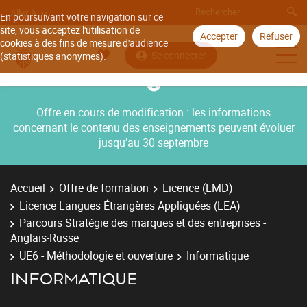
Aller à
En poursuivant votre navigation sur ce
site, vous acceptez l'utilisation de
Accepter
Refuser
cookies à des fins de mesure d'audience
Se connecter
(statistiques anonymes).
Offre en cours de modification : les informations
concernant le contenu des enseignements peuvent évoluer
jusqu’au 30 septembre
Accueil
Offre de formation
Licence (LMD)
Licence Langues Étrangères Appliquées (LEA)
Parcours Stratégie des marques et des entreprises -
Anglais-Russe
UE6 - Méthodologie et ouverture
Informatique
INFORMATIQUE