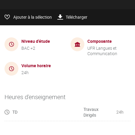
Ajouter à la sélection
Télécharger
Niveau d'étude
Composante
BAC +2
UFR Langues et
Communication
Volume horaire
24h
Heures d'enseignement
Travaux
TD
24h
Dirigés