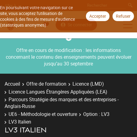
Aller à
En poursuivant votre navigation sur ce
site, vous acceptez l'utilisation de
Accepter
Refuser
cookies à des fins de mesure d'audience
Se connecter
(statistiques anonymes).
Offre en cours de modification : les informations
concernant le contenu des enseignements peuvent évoluer
jusqu’au 30 septembre
Accueil
Offre de formation
Licence (LMD)
Licence Langues Étrangères Appliquées (LEA)
Parcours Stratégie des marques et des entreprises -
Anglais-Russe
UE6 - Méthodologie et ouverture
Option : LV3
LV3 Italien
LV3 ITALIEN