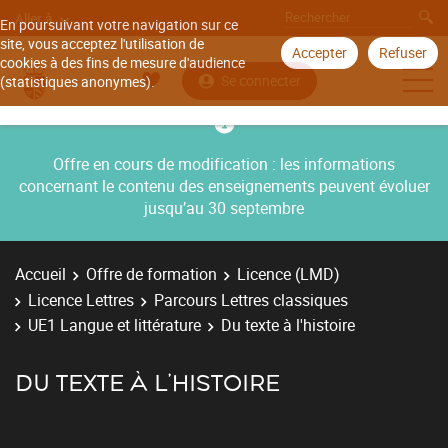
Aller à
En poursuivant votre navigation sur ce
site, vous acceptez l'utilisation de
Accepter
Refuser
cookies à des fins de mesure d'audience
Se connecter
(statistiques anonymes).
Offre en cours de modification : les informations
concernant le contenu des enseignements peuvent évoluer
jusqu’au 30 septembre
Accueil
Offre de formation
Licence (LMD)
Licence Lettres
Parcours Lettres classiques
UE1 Langue et littérature
Du texte à l'histoire
DU TEXTE À L'HISTOIRE