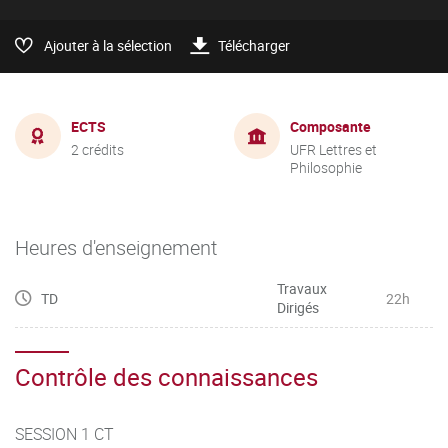
Ajouter à la sélection
Télécharger
ECTS
Composante
2 crédits
UFR Lettres et
Philosophie
Heures d'enseignement
Travaux
TD
22h
Dirigés
Contrôle des connaissances
SESSION 1 CT