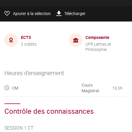
Ajouter à la sélection
Télécharger
ECTS
Composante
2 crédits
UFR Lettres et
Philosophie
Heures d'enseignement
Cours
CM
16,5h
Magistral
Contrôle des connaissances
SESSION 1 CT