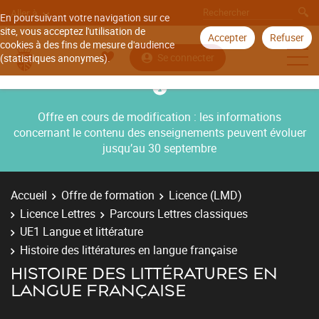
Aller à
En poursuivant votre navigation sur ce
site, vous acceptez l'utilisation de
Accepter
Refuser
cookies à des fins de mesure d'audience
Se connecter
(statistiques anonymes).
Offre en cours de modification : les informations
concernant le contenu des enseignements peuvent évoluer
jusqu’au 30 septembre
Accueil
Offre de formation
Licence (LMD)
Licence Lettres
Parcours Lettres classiques
UE1 Langue et littérature
Histoire des littératures en langue française
HISTOIRE DES LITTÉRATURES EN
LANGUE FRANÇAISE