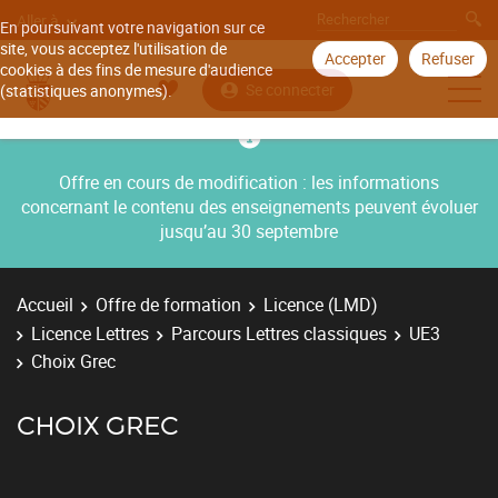
Aller à
En poursuivant votre navigation sur ce
site, vous acceptez l'utilisation de
Accepter
Refuser
cookies à des fins de mesure d'audience
Se connecter
(statistiques anonymes).
Offre en cours de modification : les informations
concernant le contenu des enseignements peuvent évoluer
jusqu’au 30 septembre
Accueil
Offre de formation
Licence (LMD)
Licence Lettres
Parcours Lettres classiques
UE3
Choix Grec
CHOIX GREC