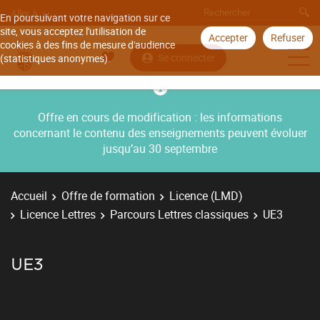
Aller à
En poursuivant votre navigation sur ce
site, vous acceptez l'utilisation de
Accepter
Refuser
cookies à des fins de mesure d'audience
Se connecter
(statistiques anonymes).
Offre en cours de modification : les informations
concernant le contenu des enseignements peuvent évoluer
jusqu’au 30 septembre
Accueil
Offre de formation
Licence (LMD)
Licence Lettres
Parcours Lettres classiques
UE3
UE3