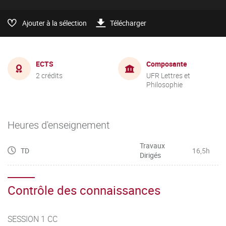
Ajouter à la sélection
Télécharger
ECTS
Composante
2 crédits
UFR Lettres et
Philosophie
Heures d'enseignement
Travaux
TD
16,5h
Dirigés
Contrôle des connaissances
SESSION 1 CC