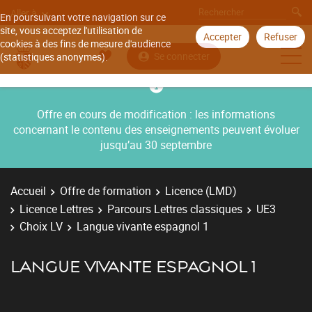
Aller à
En poursuivant votre navigation sur ce
site, vous acceptez l'utilisation de
Accepter
Refuser
cookies à des fins de mesure d'audience
Se connecter
(statistiques anonymes).
Offre en cours de modification : les informations
concernant le contenu des enseignements peuvent évoluer
jusqu’au 30 septembre
Accueil
Offre de formation
Licence (LMD)
Licence Lettres
Parcours Lettres classiques
UE3
Choix LV
Langue vivante espagnol 1
LANGUE VIVANTE ESPAGNOL 1