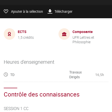
Ajouter à la sélection
Télécharger
ECTS
Composante
1,5 crédits
UFR Lettres et
Philosophie
Heures d'enseignement
Travaux
TD
16,5h
Dirigés
Contrôle des connaissances
SESSION 1 CC