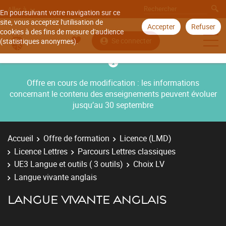
Aller à
En poursuivant votre navigation sur ce
site, vous acceptez l'utilisation de
Accepter
Refuser
cookies à des fins de mesure d'audience
Se connecter
(statistiques anonymes).
Offre en cours de modification : les informations
concernant le contenu des enseignements peuvent évoluer
jusqu’au 30 septembre
Accueil
Offre de formation
Licence (LMD)
Licence Lettres
Parcours Lettres classiques
UE3 Langue et outils ( 3 outils)
Choix LV
Langue vivante anglais
LANGUE VIVANTE ANGLAIS