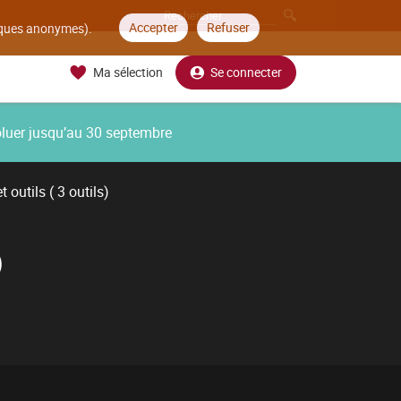
Accepter
Refuser
tiques anonymes).
Ma sélection
Se connecter
oluer jusqu’au 30 septembre
 outils ( 3 outils)
)