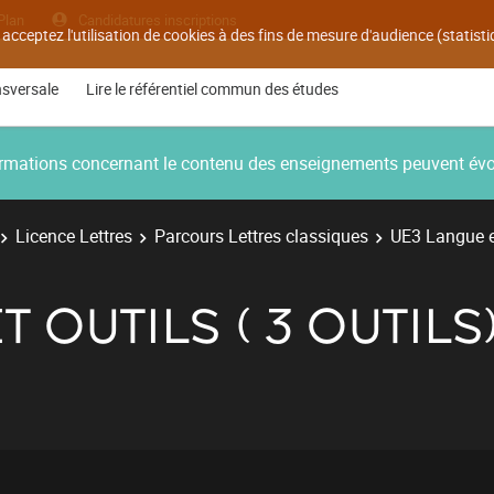
Plan
Candidatures inscriptions
 acceptez l'utilisation de cookies à des fins de mesure d'audience (statis
nsversale
Lire le référentiel commun des études
nformations concernant le contenu des enseignements peuvent év
Licence Lettres
Parcours Lettres classiques
UE3 Langue et
 OUTILS ( 3 OUTILS