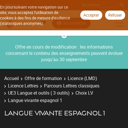
Aller à
En poursuivant votre navigation sur ce
site, vous acceptez l'utilisation de
Accepter
Refuser
cookies à des fins de mesure d'audience
Se connecter
(statistiques anonymes).
Offre en cours de modification : les informations
concernant le contenu des enseignements peuvent évoluer
jusqu’au 30 septembre
Accueil
Offre de formation
Licence (LMD)
Licence Lettres
Parcours Lettres classiques
UE3 Langue et outils ( 3 outils)
Choix LV
Langue vivante espagnol 1
LANGUE VIVANTE ESPAGNOL 1