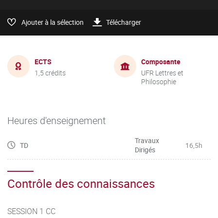
Ajouter à la sélection
Télécharger
ECTS
Composante
1,5 crédits
UFR Lettres et
Philosophie
Heures d'enseignement
Travaux
TD
16,5h
Dirigés
Contrôle des connaissances
SESSION 1 CC