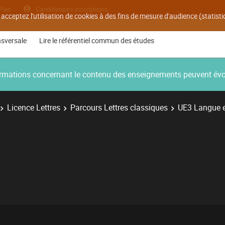
Plan
Candidatures inscriptions
 acceptez l'utilisation de cookies à des fins de mesure d'audience (statis
nsversale
Lire le référentiel commun des études
nformations concernant le contenu des enseignements peuvent év
Licence Lettres
Parcours Lettres classiques
UE3 Langue et