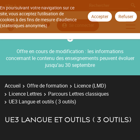
Aller à
En poursuivant votre navigation sur ce
site, vous acceptez l'utilisation de
Accepter
Refuser
cookies à des fins de mesure d'audience
Se connecter
(statistiques anonymes).
Offre en cours de modification : les informations
concernant le contenu des enseignements peuvent évoluer
jusqu’au 30 septembre
Accueil
Offre de formation
Licence (LMD)
Licence Lettres
Parcours Lettres classiques
UE3 Langue et outils ( 3 outils)
UE3 LANGUE ET OUTILS ( 3 OUTILS)