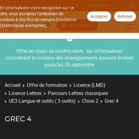
Aller à
En poursuivant votre navigation sur ce
site, vous acceptez l'utilisation de
Accepter
Refuser
cookies à des fins de mesure d'audience
Se connecter
(statistiques anonymes).
Offre en cours de modification : les informations
concernant le contenu des enseignements peuvent évoluer
jusqu’au 30 septembre
Accueil
Offre de formation
Licence (LMD)
Licence Lettres
Parcours Lettres classiques
UE3 Langue et outils ( 3 outils)
Choix 2
Grec 4
GREC 4