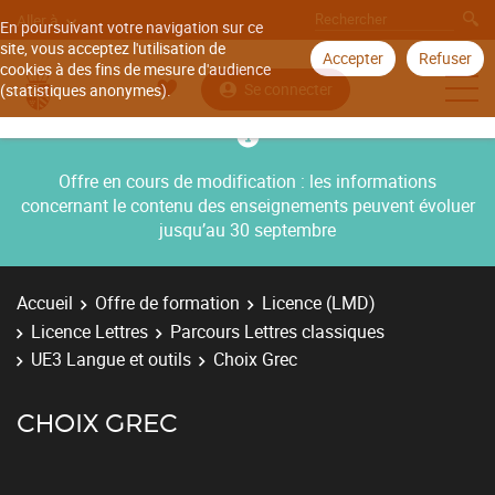
Aller à
En poursuivant votre navigation sur ce
site, vous acceptez l'utilisation de
Accepter
Refuser
cookies à des fins de mesure d'audience
Se connecter
(statistiques anonymes).
Offre en cours de modification : les informations
concernant le contenu des enseignements peuvent évoluer
jusqu’au 30 septembre
Accueil
Offre de formation
Licence (LMD)
Licence Lettres
Parcours Lettres classiques
UE3 Langue et outils
Choix Grec
CHOIX GREC