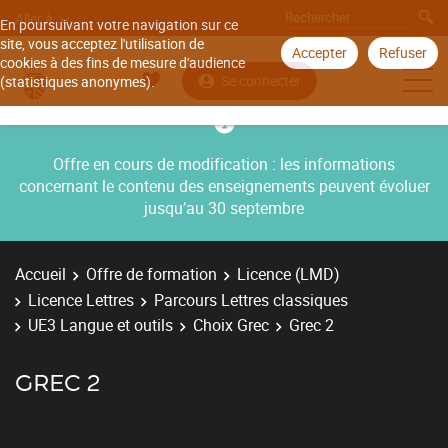
Aller à
En poursuivant votre navigation sur ce
site, vous acceptez l'utilisation de
Accepter
Refuser
cookies à des fins de mesure d'audience
Se connecter
(statistiques anonymes).
Offre en cours de modification : les informations
concernant le contenu des enseignements peuvent évoluer
jusqu’au 30 septembre
Accueil
Offre de formation
Licence (LMD)
Licence Lettres
Parcours Lettres classiques
UE3 Langue et outils
Choix Grec
Grec 2
GREC 2