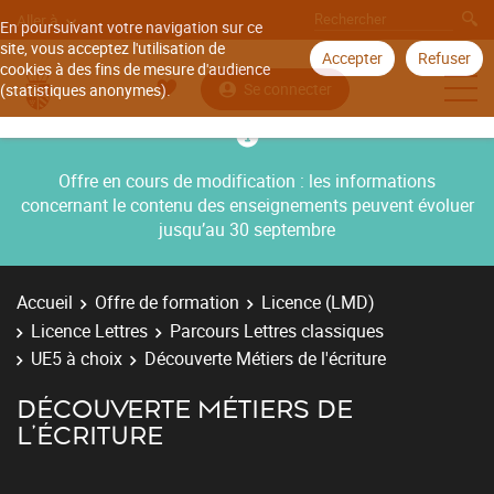
Aller à
En poursuivant votre navigation sur ce
site, vous acceptez l'utilisation de
Accepter
Refuser
cookies à des fins de mesure d'audience
Se connecter
(statistiques anonymes).
Offre en cours de modification : les informations
concernant le contenu des enseignements peuvent évoluer
jusqu’au 30 septembre
Accueil
Offre de formation
Licence (LMD)
Licence Lettres
Parcours Lettres classiques
UE5 à choix
Découverte Métiers de l'écriture
DÉCOUVERTE MÉTIERS DE
L'ÉCRITURE