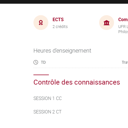
ECTS
Com
2 crédits
UFR L
Philo
Heures d'enseignement
TD
Tra
Contrôle des connaissances
SESSION 1 CC
SESSION 2 CT