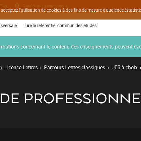
Plan
Candidatures inscriptions
 acceptez l'utilisation de cookies à des fins de mesure d'audience (statis
nsversale
Lire le référentiel commun des études
nformations concernant le contenu des enseignements peuvent év
Licence Lettres
Parcours Lettres classiques
UE5 à choix
DE PROFESSIONNE