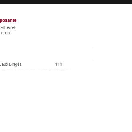
posante
ettres et
sophie
vaux Dirigés
11h