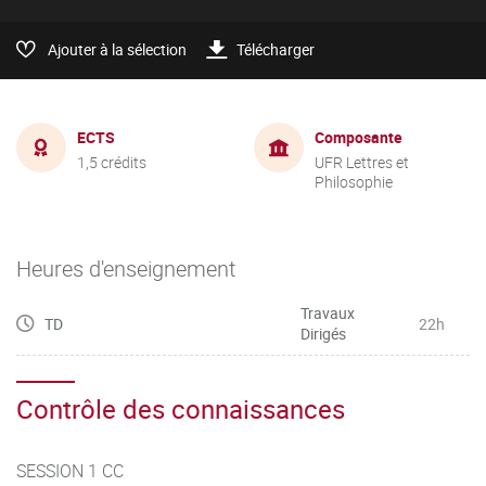
Ajouter à la sélection
Télécharger
ECTS
Composante
1,5 crédits
UFR Lettres et
Philosophie
Heures d'enseignement
Travaux
TD
22h
Dirigés
Contrôle des connaissances
SESSION 1 CC