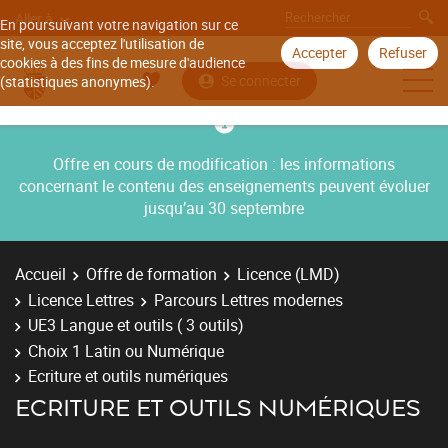
Aller à
En poursuivant votre navigation sur ce
site, vous acceptez l'utilisation de
Accepter
Refuser
cookies à des fins de mesure d'audience
Se connecter
(statistiques anonymes).
Offre en cours de modification : les informations
concernant le contenu des enseignements peuvent évoluer
jusqu’au 30 septembre
Accueil
Offre de formation
Licence (LMD)
Licence Lettres
Parcours Lettres modernes
UE3 Langue et outils ( 3 outils)
Choix 1 Latin ou Numérique
Ecriture et outils numériques
ECRITURE ET OUTILS NUMÉRIQUES