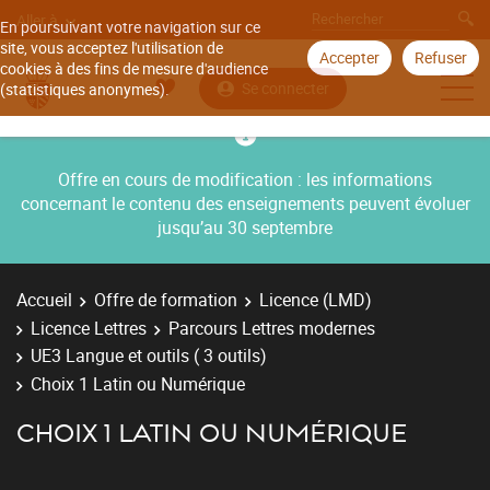
Aller à
En poursuivant votre navigation sur ce
site, vous acceptez l'utilisation de
Accepter
Refuser
cookies à des fins de mesure d'audience
Se connecter
(statistiques anonymes).
Offre en cours de modification : les informations
concernant le contenu des enseignements peuvent évoluer
jusqu’au 30 septembre
Accueil
Offre de formation
Licence (LMD)
Licence Lettres
Parcours Lettres modernes
UE3 Langue et outils ( 3 outils)
Choix 1 Latin ou Numérique
CHOIX 1 LATIN OU NUMÉRIQUE