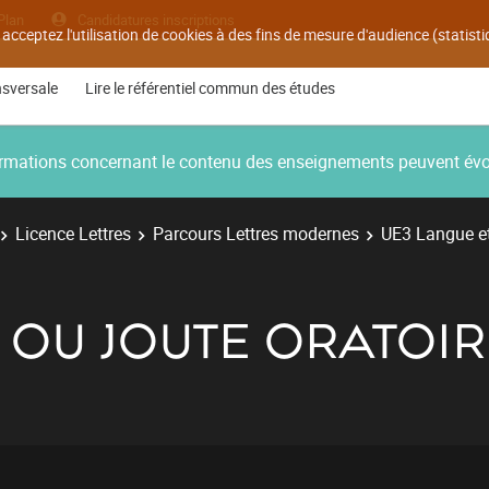
Plan
Candidatures inscriptions
 acceptez l'utilisation de cookies à des fins de mesure d'audience (statis
nsversale
Lire le référentiel commun des études
nformations concernant le contenu des enseignements peuvent év
Licence Lettres
Parcours Lettres modernes
UE3 Langue et 
N OU JOUTE ORATOIR