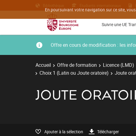
Bibliothèque
Etudiants internationaux
En poursuivant votre navigation sur ce site, vous
Suivre une UE Tra
Offre en cours de modification : les i
Accueil
Offre de formation
Licence (LMD)
Choix 1 (Latin ou Joute oratoire)
Joute orat
JOUTE ORATOI
Ajouter à la sélection
Télécharger