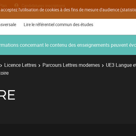
Plan
Candidatures inscriptions
 acceptez l'utilisation de cookies à des fins de mesure d'audience (statis
nsversale
Lire le référentiel commun des études
nformations concernant le contenu des enseignements peuvent év
Licence Lettres
Parcours Lettres modernes
UE3 Langue et 
oire
RE