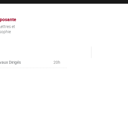
posante
ettres et
sophie
vaux Dirigés
20h