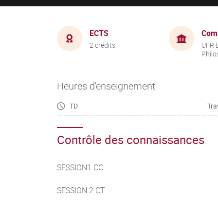
ECTS
Com
2 crédits
UFR L
Philo
Heures d'enseignement
TD
Tra
Contrôle des connaissances
SESSION1 CC
SESSION 2 CT