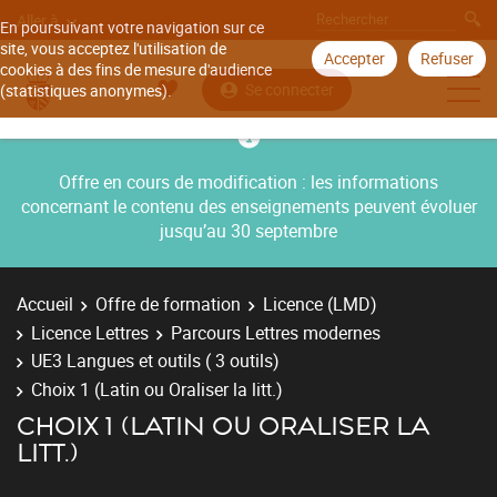
Aller à
En poursuivant votre navigation sur ce
site, vous acceptez l'utilisation de
Accepter
Refuser
cookies à des fins de mesure d'audience
Se connecter
(statistiques anonymes).
Offre en cours de modification : les informations
concernant le contenu des enseignements peuvent évoluer
jusqu’au 30 septembre
Accueil
Offre de formation
Licence (LMD)
Licence Lettres
Parcours Lettres modernes
UE3 Langues et outils ( 3 outils)
Choix 1 (Latin ou Oraliser la litt.)
CHOIX 1 (LATIN OU ORALISER LA
LITT.)