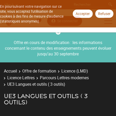
Aller à
En poursuivant votre navigation sur ce
site, vous acceptez l'utilisation de
Accepter
Refuser
cookies à des fins de mesure d'audience
Se connecter
(statistiques anonymes).
Offre en cours de modification : les informations
concernant le contenu des enseignements peuvent évoluer
jusqu’au 30 septembre
Accueil
Offre de formation
Licence (LMD)
Licence Lettres
Parcours Lettres modernes
UE3 Langues et outils ( 3 outils)
UE3 LANGUES ET OUTILS ( 3
OUTILS)