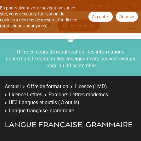
Aller à
En poursuivant votre navigation sur ce
site, vous acceptez l'utilisation de
Accepter
Refuser
cookies à des fins de mesure d'audience
Se connecter
(statistiques anonymes).
Offre en cours de modification : les informations
concernant le contenu des enseignements peuvent évoluer
jusqu’au 30 septembre
Accueil
Offre de formation
Licence (LMD)
Licence Lettres
Parcours Lettres modernes
UE3 Langues et outils ( 3 outils)
Langue française, grammaire
LANGUE FRANÇAISE, GRAMMAIRE