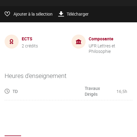
Ajouter à la sélection
Télécharger
ECTS
Composante
2 crédits
UFR Lettres et
Philosophie
Heures d'enseignement
Travaux
TD
16,5h
Dirigés