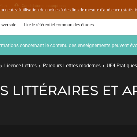
Plan
Candidatures inscriptions
 acceptez l'utilisation de cookies à des fins de mesure d'audience (statis
nsversale
Lire le référentiel commun des études
nformations concernant le contenu des enseignements peuvent év
Licence Lettres
Parcours Lettres modernes
UE4 Pratiques l
S LITTÉRAIRES ET A