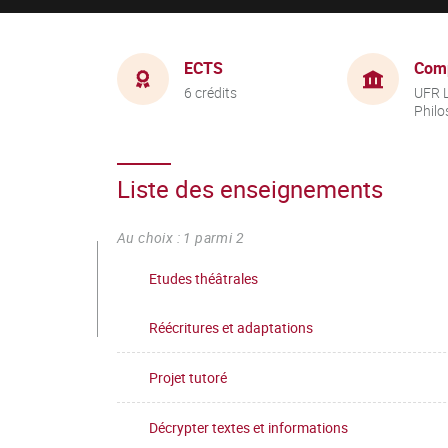
ECTS
Com
6 crédits
UFR L
Philo
Liste des enseignements
Au choix : 1 parmi 2
Etudes théâtrales
Réécritures et adaptations
Projet tutoré
Décrypter textes et informations