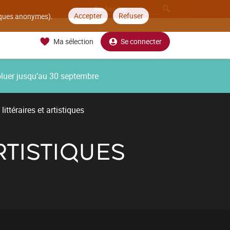
Accepter
Refuser
tiques anonymes).
Ma sélection
Se connecter
oluer jusqu’au 30 septembre
ittéraires et artistiques
RTISTIQUES