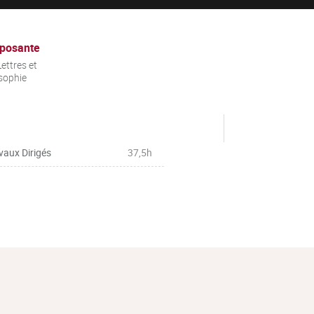
posante
ettres et
sophie
vaux Dirigés
37,5h