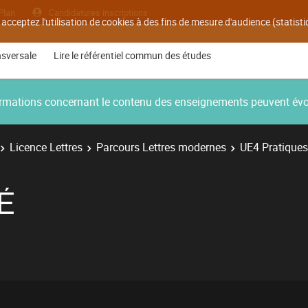
Plan
Candidatures inscriptions
 acceptez l'utilisation de cookies à des fins de mesure d'audience (statis
nsversale
Lire le référentiel commun des études
nformations concernant le contenu des enseignements peuvent év
Licence Lettres
Parcours Lettres modernes
UE4 Pratiques l
É