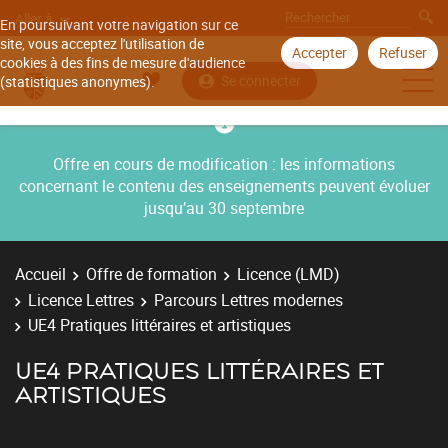
Aller à
En poursuivant votre navigation sur ce
site, vous acceptez l'utilisation de
Accepter
Refuser
cookies à des fins de mesure d'audience
Se connecter
(statistiques anonymes).
Offre en cours de modification : les informations
concernant le contenu des enseignements peuvent évoluer
jusqu’au 30 septembre
Accueil
Offre de formation
Licence (LMD)
Licence Lettres
Parcours Lettres modernes
UE4 Pratiques littéraires et artistiques
UE4 PRATIQUES LITTÉRAIRES ET
ARTISTIQUES