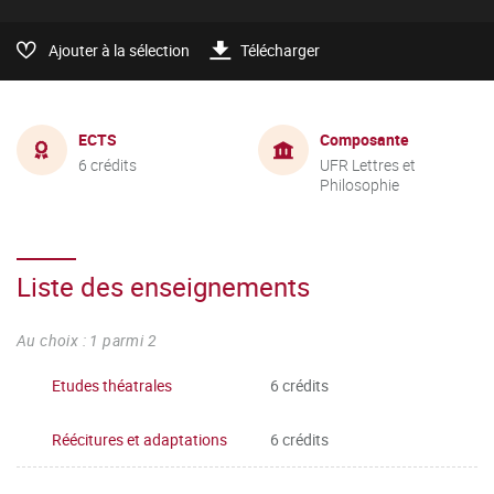
Ajouter à la sélection
Télécharger
ECTS
Composante
6 crédits
UFR Lettres et
Philosophie
Liste des enseignements
Au choix : 1 parmi 2
Etudes théatrales
6 crédits
Réécitures et adaptations
6 crédits