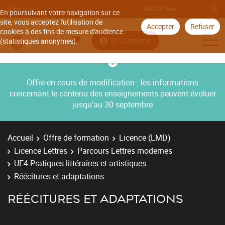
Aller à
En poursuivant votre navigation sur ce
site, vous acceptez l'utilisation de
Accepter
Refuser
cookies à des fins de mesure d'audience
Se connecter
(statistiques anonymes).
Offre en cours de modification : les informations
concernant le contenu des enseignements peuvent évoluer
jusqu’au 30 septembre
Accueil
Offre de formation
Licence (LMD)
Licence Lettres
Parcours Lettres modernes
UE4 Pratiques littéraires et artistiques
Réécitures et adaptations
RÉÉCITURES ET ADAPTATIONS