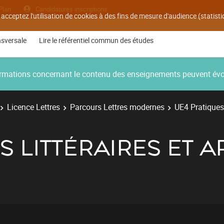
Plan
Candidatures inscriptions
 acceptez l'utilisation de cookies à des fins de mesure d'audience (statis
nsversale
Lire le référentiel commun des études
nformations concernant le contenu des enseignements peuvent év
Licence Lettres
Parcours Lettres modernes
UE4 Pratiques l
S LITTÉRAIRES ET A