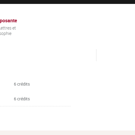
posante
ettres et
sophie
6 crédits
6 crédits