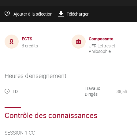
Ajouter à la sélection
Télécharger
ECTS
Composante
6 crédits
UFR Lettres et
Philosophie
Heures d'enseignement
Travaux
TD
38,5h
Dirigés
Contrôle des connaissances
SESSION 1 CC