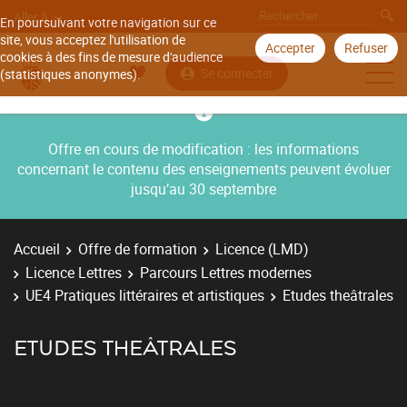
Aller à
En poursuivant votre navigation sur ce
site, vous acceptez l'utilisation de
Accepter
Refuser
cookies à des fins de mesure d'audience
Se connecter
(statistiques anonymes).
Offre en cours de modification : les informations
concernant le contenu des enseignements peuvent évoluer
jusqu’au 30 septembre
Accueil
Offre de formation
Licence (LMD)
Licence Lettres
Parcours Lettres modernes
UE4 Pratiques littéraires et artistiques
Etudes theâtrales
ETUDES THEÂTRALES