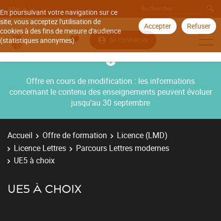
Aller à
En poursuivant votre navigation sur ce
site, vous acceptez l'utilisation de
Accepter
Refuser
cookies à des fins de mesure d'audience
Se connecter
(statistiques anonymes).
Offre en cours de modification : les informations
concernant le contenu des enseignements peuvent évoluer
jusqu’au 30 septembre
Accueil
Offre de formation
Licence (LMD)
Licence Lettres
Parcours Lettres modernes
UE5 à choix
UE5 À CHOIX