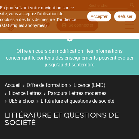
Aller à
En poursuivant votre navigation sur ce
site, vous acceptez l'utilisation de
Accepter
Refuser
cookies à des fins de mesure d'audience
Se connecter
(statistiques anonymes).
Offre en cours de modification : les informations
concernant le contenu des enseignements peuvent évoluer
jusqu’au 30 septembre
Accueil
Offre de formation
Licence (LMD)
Licence Lettres
Parcours Lettres modernes
UE5 à choix
Littérature et questions de société
LITTÉRATURE ET QUESTIONS DE
SOCIÉTÉ