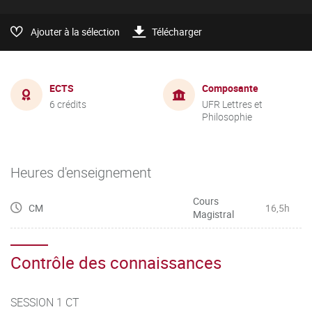
Ajouter à la sélection
Télécharger
ECTS
Composante
6 crédits
UFR Lettres et
Philosophie
Heures d'enseignement
Cours
CM
16,5h
Magistral
Contrôle des connaissances
SESSION 1 CT