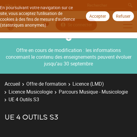
Aller à
En poursuivant votre navigation sur ce
site, vous acceptez l'utilisation de
Accepter
Refuser
cookies à des fins de mesure d'audience
Se connecter
(statistiques anonymes).
Offre en cours de modification : les informations
concernant le contenu des enseignements peuvent évoluer
jusqu’au 30 septembre
Accueil
Offre de formation
Licence (LMD)
Licence Musicologie
Parcours Musique - Musicologie
UE 4 Outils S3
UE 4 OUTILS S3