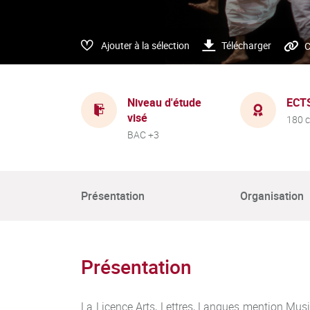
Ajouter à la sélection
Télécharger
C
Niveau d'étude
ECT
visé
180 c
BAC +3
Présentation
Organisation
Présentation
La Licence Arts, Lettres, Langues mention Musi