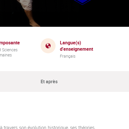
mposante
Langue(s)
d'enseignement
 Sciences
maines
Français
Et après
travers son évolution historique, ses théories,