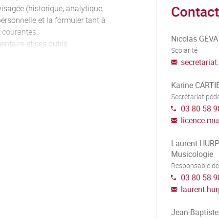
Contact
isagée (historique, analytique,
personnelle et la formuler tant à
s courantes.
Nicolas GEVA
ntaire et ses outils
Scolarité
secretariat.
Karine CARTI
Secrétariat pé
03 80 58 9
licence.mu
Laurent HURPE
Musicologie
Responsable de
03 80 58 9
laurent.hu
Jean-Baptis