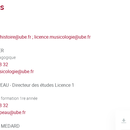
s
histoire
@
ube.fr ; licence.musicologie@ube.fr
ER
dagogique
8 32
sicologie
@
ube.fr
AU - Directeur des études Licence 1
 formation 1re année
8 32
rpeau
@
ube.fr
te MEDARD