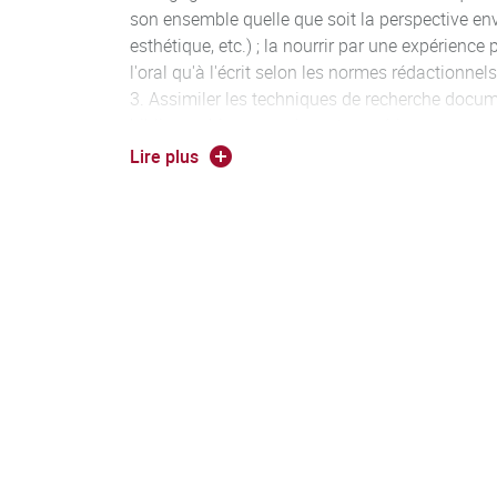
son ensemble quelle que soit la perspective env
esthétique, etc.) ; la nourrir par une expérience 
l'oral qu'à l'écrit selon les normes rédactionnel
Assimiler les techniques de recherche docume
bibliographiques papiers et numériques.
S'inscrire dans un projet musical collectif.
Lire plus