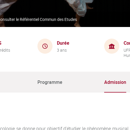
onsulter le Référentiel Commun des Etudes
S
Durée
Co
rédits
3 ans
UFR
Hu
Programme
Admission
cologie se donne pour objectif d’étudier le phénomène musical à 