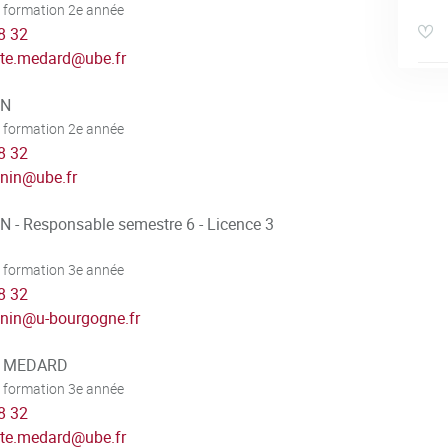
 formation 2e année
8 32
ste.medard
@
ube.fr
IN
 formation 2e année
8 32
onin
@
ube.fr
N - Responsable semestre 6 - Licence 3
 formation 3e année
8 32
onin
@
u-bourgogne.fr
te MEDARD
 formation 3e année
8 32
ste.medard
@
ube.fr