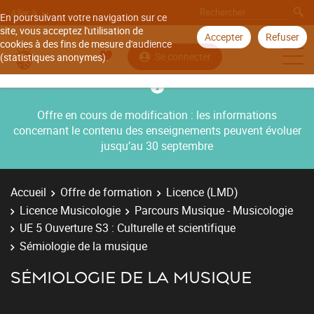
Aller à
En poursuivant votre navigation sur ce
site, vous acceptez l'utilisation de
Accepter
Refuser
cookies à des fins de mesure d'audience
Se connecter
(statistiques anonymes).
Offre en cours de modification : les informations
concernant le contenu des enseignements peuvent évoluer
jusqu’au 30 septembre
Accueil
Offre de formation
Licence (LMD)
Licence Musicologie
Parcours Musique - Musicologie
UE 5 Ouverture S3 : Culturelle et scientifique
Sémiologie de la musique
SÉMIOLOGIE DE LA MUSIQUE