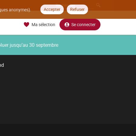
Accepter
Refuser
tiques anonymes).
Ma sélection
Se connecter
oluer jusqu’au 30 septembre
nd