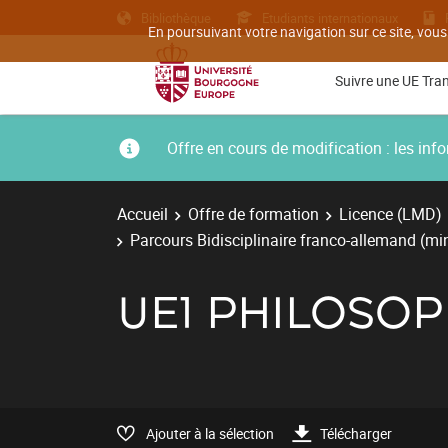
Bibliothèque
Etudiants internationaux
En poursuivant votre navigation sur ce site, vous
Suivre une UE Tra
Offre en cours de modification : les i
Accueil
Offre de formation
Licence (LMD)
Parcours Bidisciplinaire franco-allemand (m
UE1 PHILOSO
Ajouter à la sélection
Télécharger