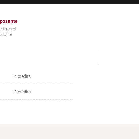
posante
ettres et
sophie
4 crédits
3 crédits