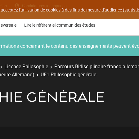
Plan
Candidatures inscriptions
 acceptez l'utilisation de cookies à des fins de mesure d'audience (statis
nsversale
Lire le référentiel commun des études
nformations concernant le contenu des enseignements peuvent év
Licence Philosophie
Parcours Bidisciplinaire franco-allema
ineure Allemand)
UE1 Philosophie générale
PHIE GÉNÉRALE