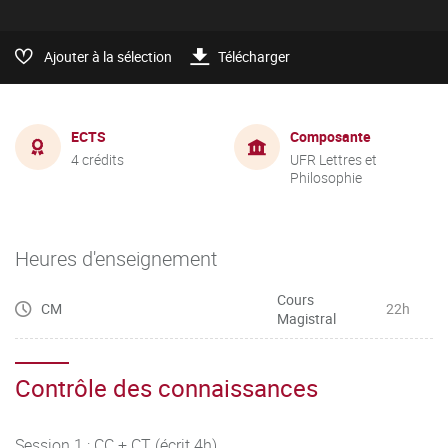
Ajouter à la sélection
Télécharger
ECTS
Composante
4 crédits
UFR Lettres et
Philosophie
Heures d'enseignement
Cours
CM
22h
Magistral
Contrôle des connaissances
Session 1 : CC + CT (écrit 4h)