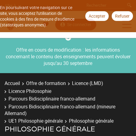
Aller à
En poursuivant votre navigation sur ce
site, vous acceptez l'utilisation de
Accepter
Refuser
cookies à des fins de mesure d'audience
Se connecter
(statistiques anonymes).
Offre en cours de modification : les informations
concernant le contenu des enseignements peuvent évoluer
jusqu’au 30 septembre
Accueil
Offre de formation
Licence (LMD)
Licence Philosophie
Parcours Bidisciplinaire franco-allemand
Parcours Bidisciplinaire franco-allemand (mineure
Allemand)
UE1 Philosophie générale
Philosophie générale
PHILOSOPHIE GÉNÉRALE