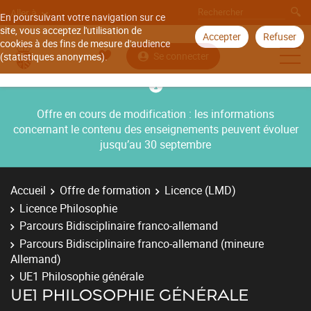
Aller à
En poursuivant votre navigation sur ce
site, vous acceptez l'utilisation de
Accepter
Refuser
cookies à des fins de mesure d'audience
Se connecter
(statistiques anonymes).
Offre en cours de modification : les informations
concernant le contenu des enseignements peuvent évoluer
jusqu’au 30 septembre
Accueil
Offre de formation
Licence (LMD)
Licence Philosophie
Parcours Bidisciplinaire franco-allemand
Parcours Bidisciplinaire franco-allemand (mineure
Allemand)
UE1 Philosophie générale
UE1 PHILOSOPHIE GÉNÉRALE