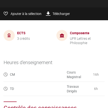
Ajouter à la sélection
Télécharger
ECTS
Composante
3 crédits
UFR Lettres et
Philosophie
Heures d'enseignement
Cours
CM
16h
Magistral
Travaux
TD
6h
Dirigés
Contrôle des connaissances