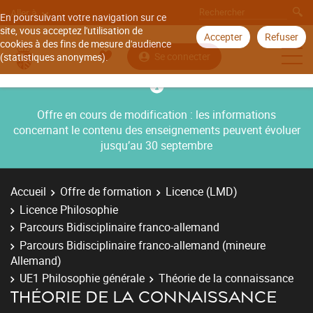
Aller à
En poursuivant votre navigation sur ce
site, vous acceptez l'utilisation de
Accepter
Refuser
cookies à des fins de mesure d'audience
Se connecter
(statistiques anonymes).
Offre en cours de modification : les informations
concernant le contenu des enseignements peuvent évoluer
jusqu’au 30 septembre
Accueil
Offre de formation
Licence (LMD)
Licence Philosophie
Parcours Bidisciplinaire franco-allemand
Parcours Bidisciplinaire franco-allemand (mineure
Allemand)
UE1 Philosophie générale
Théorie de la connaissance
THÉORIE DE LA CONNAISSANCE