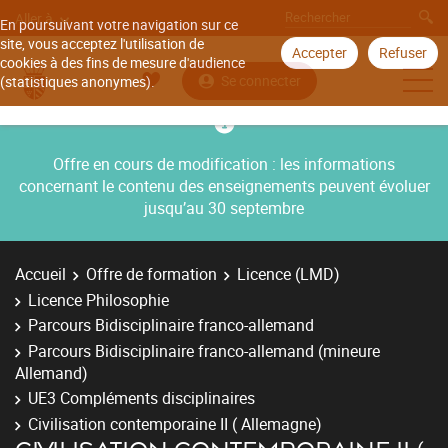
Aller à
En poursuivant votre navigation sur ce
site, vous acceptez l'utilisation de
Accepter
Refuser
cookies à des fins de mesure d'audience
Se connecter
(statistiques anonymes).
Offre en cours de modification : les informations
concernant le contenu des enseignements peuvent évoluer
jusqu’au 30 septembre
Accueil
Offre de formation
Licence (LMD)
Licence Philosophie
Parcours Bidisciplinaire franco-allemand
Parcours Bidisciplinaire franco-allemand (mineure
Allemand)
UE3 Compléments disciplinaires
Civilisation contemporaine II ( Allemagne)