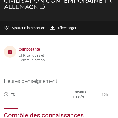
CIVILISATION CONTEMPORAINE II (
ALLEMAGNE)
Ajouter à la sélection
Télécharger
Composante
UFR Langues et
Communication
Heures d'enseignement
Travaux
TD
12h
Dirigés
Contrôle des connaissances